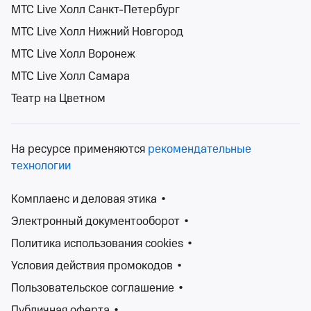
МТС Live Холл Санкт-Петербург
МТС Live Холл Нижний Новгород
Поиск
Помощь
Корзина
Войти
Афиша Республики Адыгея на 29 июня
МТС Live Холл Воронеж
0 событий
МТС Live Холл Самара
Спектакли
Концерты
Детям
Классика
Подарочная карта
Мюзи
События на карте
Театр на Цветном
На ресурсе применяются
рекомендательные
технологии
29 июн 2027
Сортировка
Площадка
Комплаенс и деловая этика
•
Электронный документооборот
•
Поиск
Политика использования cookies
•
Условия действия промокодов
•
К сожалению, мы ничего не нашли
Пользовательское соглашение
•
Попробуйте изменить ваш запрос
Публичная оферта
•