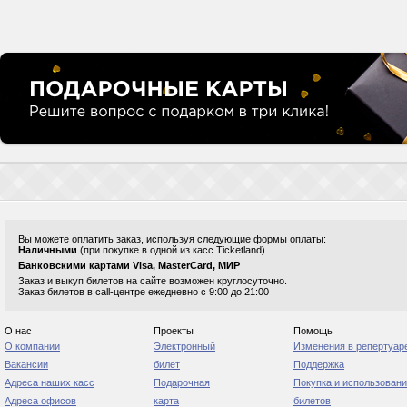
Вы можете оплатить заказ, используя следующие формы оплаты:
Наличными
(при покупке в одной из касс Ticketland).
Банковскими картами Visa, MasterCard, МИР
Заказ и выкуп билетов на сайте возможен круглосуточно.
Заказ билетов в call-центре ежедневно с 9:00 до 21:00
О нас
Проекты
Помощь
О компании
Электронный
Изменения в репертуар
Вакансии
билет
Поддержка
Адреса наших касс
Подарочная
Покупка и использован
Адреса офисов
карта
билетов