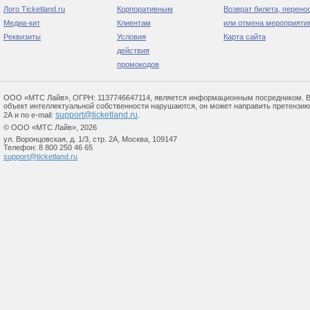
Лого Ticketland.ru
Корпоративным
Возврат билета, перено
Медиа-кит
Клиентам
или отмена мероприяти
Реквизиты
Условия
Карта сайта
действия
промокодов
ООО «МТС Лайв», ОГРН: 1137746647114, является информационным посредником. В сл
объект интеллектуальной собственности нарушаются, он может направить претензию по 
support@ticketland.ru
2А и по e-mail:
.
© ООО «МТС Лайв», 2026
ул. Воронцовская, д. 1/3, стр. 2А, Москва, 109147
Телефон: 8 800 250 46 65
support@ticketland.ru